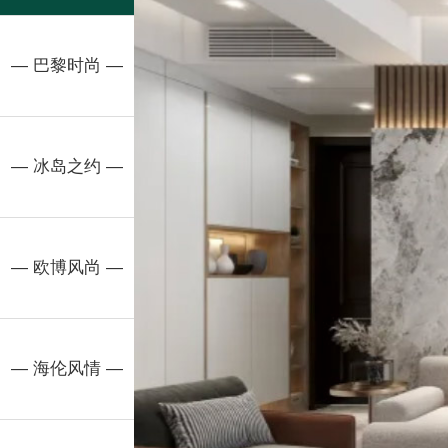
— 巴黎时尚 —
— 冰岛之约 —
— 欧博风尚 —
— 海伦风情 —