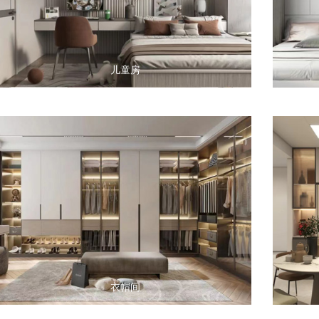
儿童房
衣帽间