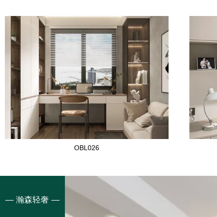
OBL026
— 瀚森轻奢 —