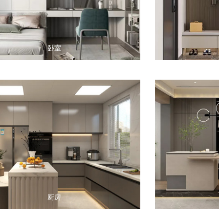
卧室
厨房