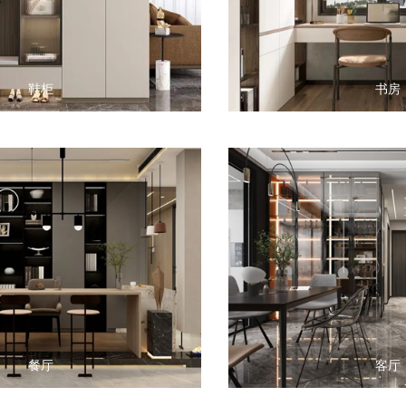
鞋柜
书房
餐厅
客厅