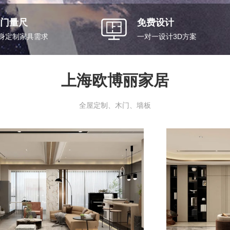
门量尺
免费设计
身定制家具需求
一对一设计3D方案
上海欧博丽家居
全屋定制、木门、墙板